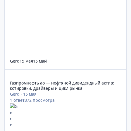
Gerd
15 мая
15 май
Газпромнефть ао — нефтяной дивидендный актив: котировки
Газпромнефть ао — нефтяной дивидендный актив:
котировки, драйверы и цикл рынка
Gerd
·
15 мая
1
ответ
372
просмотра