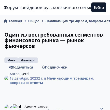
Перейти к содержанию
Форум трейдеров русскоязычного сегмента
Войти
Главная
Общее
Начинающим трейдерам, вопросы и о
Один из востребованных сегментов
финансового рынка — рынок
фьючерсов
Moex
Фьючерс
Поделиться
Подписчики
Автор
Gerd
18 декабря, 2023
2 г.
в
Начинающим трейдерам,
вопросы и ответы
Gerd
Администраторы