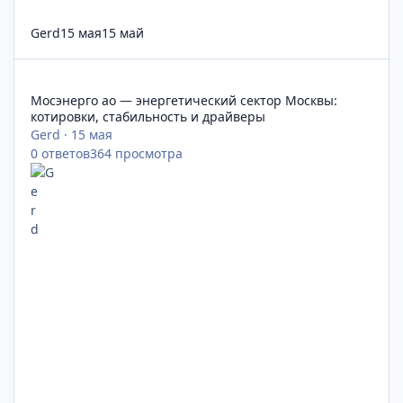
Gerd
15 мая
15 май
Мосэнерго ао — энергетический сектор Москвы: котировки, 
Мосэнерго ао — энергетический сектор Москвы:
котировки, стабильность и драйверы
Gerd
·
15 мая
0
ответов
364
просмотра