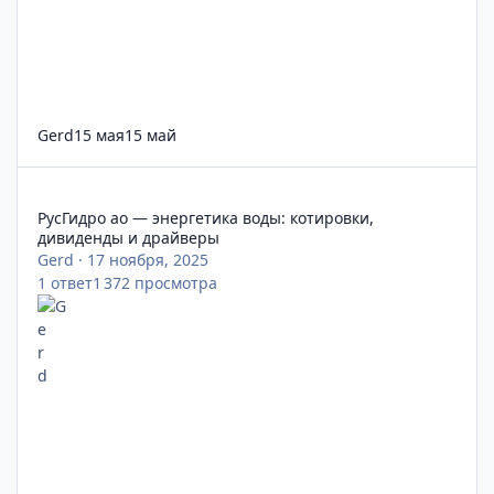
Gerd
15 мая
15 май
РусГидро ао — энергетика воды: котировки, дивиденды и др
РусГидро ао — энергетика воды: котировки,
дивиденды и драйверы
Gerd
·
17 ноября, 2025
1
ответ
1 372
просмотра