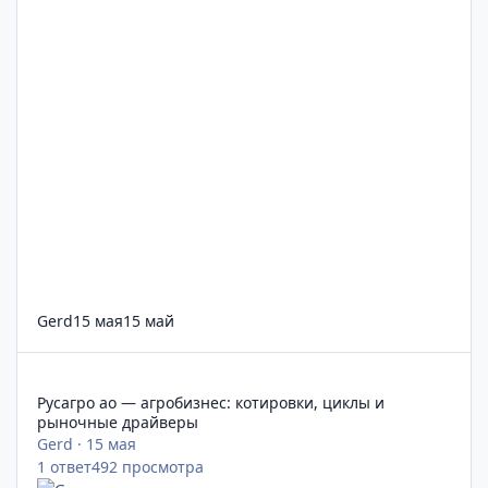
Gerd
15 мая
15 май
Русагро ао — агробизнес: котировки, циклы и рыночные дра
Русагро ао — агробизнес: котировки, циклы и
рыночные драйверы
Gerd
·
15 мая
1
ответ
492
просмотра