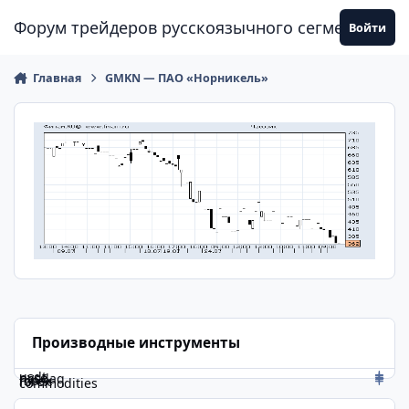
Перейти к содержанию
Форум трейдеров русскоязычного сегмента
Войти
Главная
GMKN — ПАО «Норникель»
Производные инструменты
usdt
nyse
nasdaq
moex
forex
commodities