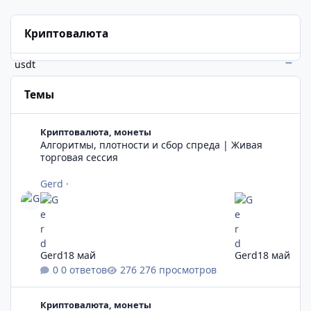
Криптовалюта
usdt
Темы
Алгоритмы, плотности и сбор спреда | Живая торговая сесси
Криптовалюта, монеты
Алгоритмы, плотности и сбор спреда | Живая
торговая сессия
Gerd
·
Gerd
18 май
Gerd
18 май
0 ответов
276 просмотров
💎 Скальпинг DOGE на MEXC: как заработать 100$ за 15 минут
Криптовалюта, монеты