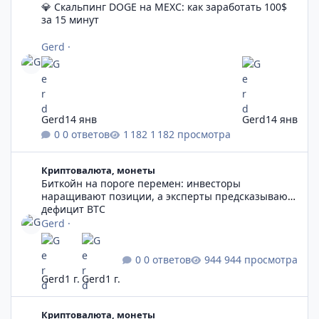
💎 Скальпинг DOGE на MEXC: как заработать 100$
за 15 минут
Gerd
·
Gerd
14 янв
Gerd
14 янв
0 ответов
1 182 просмотра
Биткойн на пороге перемен: инвесторы наращивают позиции
Криптовалюта, монеты
Биткойн на пороге перемен: инвесторы
наращивают позиции, а эксперты предсказывают
дефицит BTC
Gerd
·
0 ответов
944 просмотра
Gerd
1 г.
Gerd
1 г.
Binance против SEC - Последние новости криптовалют, прогн
Криптовалюта, монеты