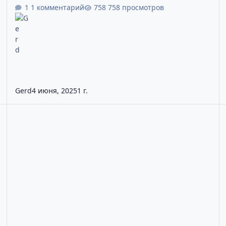
1 комментарий
758 просмотров
Gerd
4 июня, 2025
1 г.
— рынок фьючерсов
Как торговать фьючерсами через FinamTrade: пошаговое рук