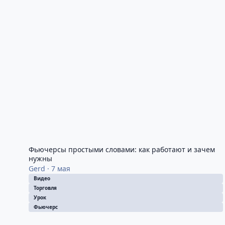
Фьючерсы простыми словами: как работают и зачем нуж
Фьючерсы простыми словами: как работают и зачем
нужны
Gerd
·
7 мая
Видео
Торговля
Урок
Фьючерс