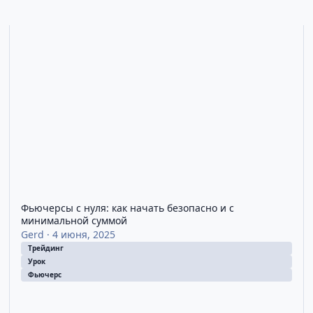
ны
Фьючерсы с нуля: как начать безопасно и с минимальной су
М
Фьючерсы с нуля: как начать безопасно и с
минимальной суммой
Gerd
·
4 июня, 2025
Трейдинг
Урок
Фьючерс