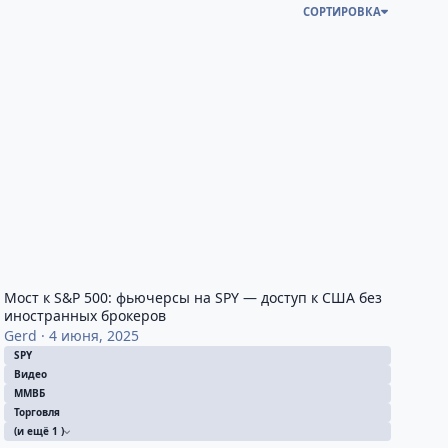
СОРТИРОВКА
ммой
ост к S&P 500: фьючерсы на SPY — доступ к США без иностранн
Мост к S&P 500: фьючерсы на SPY — доступ к США без
иностранных брокеров
Gerd
·
4 июня, 2025
SPY
Видео
ММВБ
Торговля
(и ещё 1 )