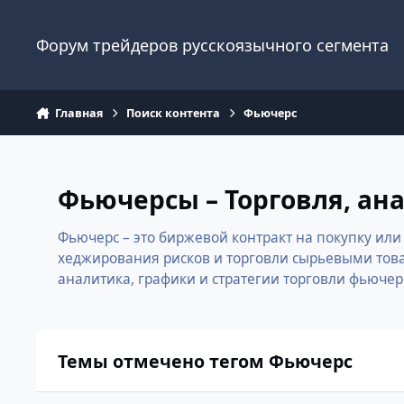
Перейти к содержанию
Форум трейдеров русскоязычного сегмента
Главная
Поиск контента
Фьючерс
Фьючерсы – Торговля, ан
Фьючерс – это биржевой контракт на покупку ил
хеджирования рисков и торговли сырьевыми това
аналитика, графики и стратегии торговли фьюче
Темы отмечено тегом Фьючерс