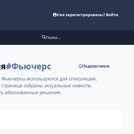
Уже зарегистрированы? Войти
Поиск...
ия
#Фьючерс
Подписчики
. Фьючерсы используются для спекуляции,
 странице собраны актуальные новости,
ать обоснованные решения.