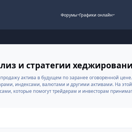
Форумы
Графики онлайн
ализ и стратегии хеджирован
и продажу актива в будущем по заранее оговоренной цене
рами, индексами, валютами и другими активами. На этой
рсами, которые помогут трейдерам и инвесторам приним