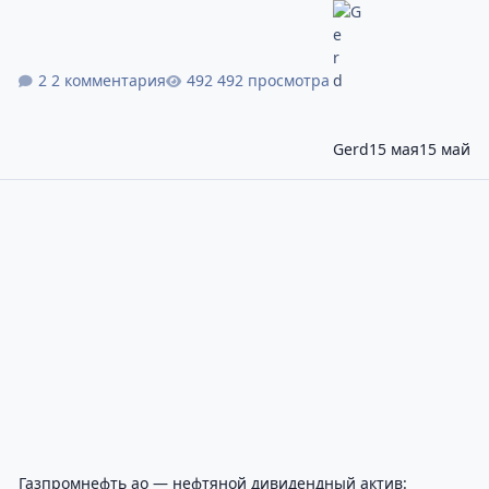
2 комментария
492 просмотра
Gerd
15 мая
15 май
Газпромнефть ао — нефтяной дивидендный актив: котировки, 
Газпромнефть ао — нефтяной дивидендный актив: