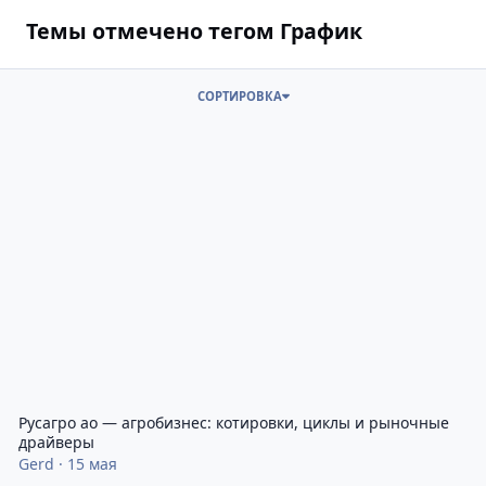
Темы отмечено тегом График
СОРТИРОВКА
Русагро ао — агробизнес: котировки, циклы и рыночные драйв
Русагро ао — агробизнес: котировки, циклы и рыночные
драйверы
Gerd
·
15 мая