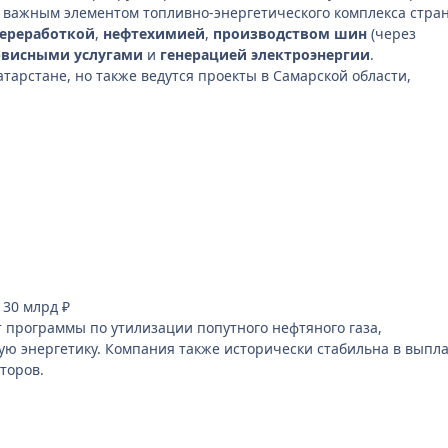
и важным элементом топливно-энергетического комплекса стра
ереработкой
,
нефтехимией
,
производством шин
(через
рвисными услугами
и
генерацией электроэнергии
.
арстане, но также ведутся проекты в Самарской области,
е 30 млрд ₽
т программы по утилизации попутного нефтяного газа,
ую энергетику. Компания также исторически стабильна в выпл
торов.