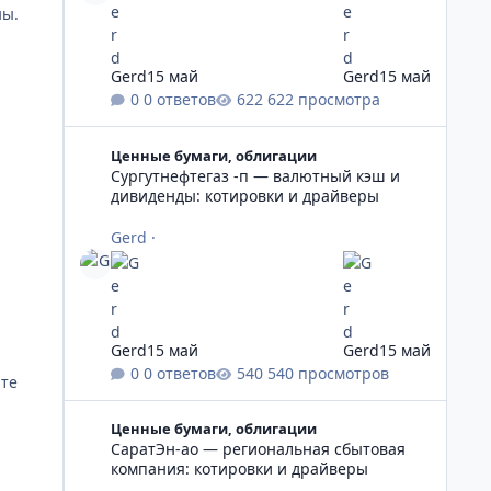
ны.
Gerd
15 май
Gerd
15 май
0 ответов
622 просмотра
Сургутнефтегаз -п — валютный кэш и дивиденды: коти
Ценные бумаги, облигации
Сургутнефтегаз -п — валютный кэш и
дивиденды: котировки и драйверы
Gerd
·
Gerd
15 май
Gerd
15 май
0 ответов
540 просмотров
ате
СаратЭн-ао — региональная сбытовая компания: коти
Ценные бумаги, облигации
СаратЭн-ао — региональная сбытовая
компания: котировки и драйверы