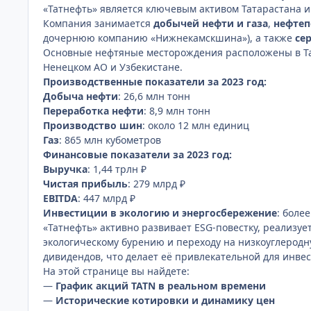
«Татнефть» является ключевым активом Татарастана 
Компания занимается
добычей нефти и газа
,
нефтеп
дочернюю компанию «Нижнекамскшина»), а также
се
Основные нефтяные месторождения расположены в Тат
Ненецком АО и Узбекистане.
Производственные показатели за 2023 год:
Добыча нефти
: 26,6 млн тонн
Переработка нефти
: 8,9 млн тонн
Производство шин
: около 12 млн единиц
Газ
: 865 млн кубометров
Финансовые показатели за 2023 год:
Выручка
: 1,44 трлн ₽
Чистая прибыль
: 279 млрд ₽
EBITDA
: 447 млрд ₽
Инвестиции в экологию и энергосбережение
: боле
«Татнефть» активно развивает ESG-повестку, реализуе
экологическому бурению и переходу на низкоуглеродн
дивидендов, что делает её привлекательной для инвес
На этой странице вы найдете:
—
График акций TATN в реальном времени
—
Исторические котировки и динамику цен