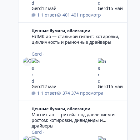
Gerd
12 май
Gerd
15 май
1 ответ
401 просмотр
НЛМК ао — стальной гигант: котировки, цикличность
Ценные бумаги, облигации
НЛМК ао — стальной гигант: котировки,
цикличность и рыночные драйверы
Gerd
·
Gerd
12 май
Gerd
15 май
1 ответ
374 просмотра
Магнит ао — ритейл под давлением и ростом: котиров
Ценные бумаги, облигации
Магнит ао — ритейл под давлением и
ростом: котировки, дивиденды и
драйверы
Gerd
·