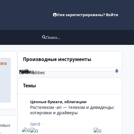
Уже зарегистрированы? Войти
Поиск...
Производные инструменты
usdt
nyse
nasdaq
moex
forex
commodities
Темы
Ростелеком -ап — телеком и дивиденды: котировки и 
Ценные бумаги, облигации
Ростелеком -ап — телеком и дивиденды:
котировки и драйверы
Gerd
·
зовых
.