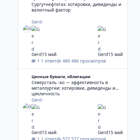
Сургутнефтегаз: котировки, дивиденды и
валютный фактор
Gerd
·
Gerd
15 май
Gerd
15 май
1 ответ
486 просмотров
Северсталь -ао — эффективность в металлургии: котир
Ценные бумаги, облигации
Северсталь -ао — эффективность в
металлургии: котировки, дивиденды и
цикличность
Gerd
·
Gerd
15 май
Gerd
15 май
1 ответ
577 просмотров