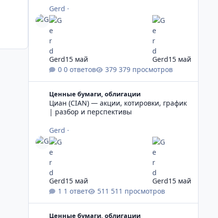
Gerd
·
Gerd
15 май
Gerd
15 май
0 ответов
379 просмотров
Циан (CIAN) — акции, котировки, график | разбор и пе
Ценные бумаги, облигации
Циан (CIAN) — акции, котировки, график
| разбор и перспективы
Gerd
·
Gerd
15 май
Gerd
15 май
1 ответ
511 просмотров
Сургутнефтегаз: котировки, дивиденды и валютный фа
Ценные бумаги, облигации