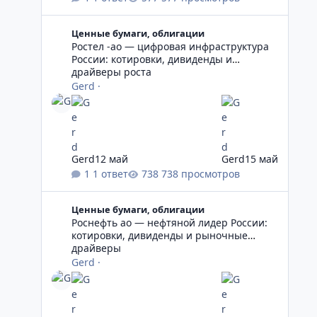
Ростел -ао — цифровая инфраструктура России: котиро
Ценные бумаги, облигации
Ростел -ао — цифровая инфраструктура
России: котировки, дивиденды и
драйверы роста
Gerd
·
Gerd
12 май
Gerd
15 май
1 ответ
738 просмотров
Роснефть ао — нефтяной лидер России: котировки, д
Ценные бумаги, облигации
Роснефть ао — нефтяной лидер России:
котировки, дивиденды и рыночные
драйверы
Gerd
·