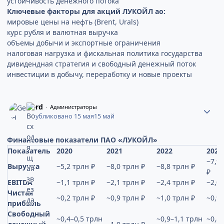
устойчивость денежного потока
Ключевые факторы для акций ЛУКОЙЛ ао:
мировые цены на нефть (Brent, Urals)
курс рубля и валютная выручка
объемы добычи и экспортные ограничения
налоговая нагрузка и фискальная политика государства
дивидендная стратегия и свободный денежный поток
инвестиции в добычу, переработку и новые проекты
Gerd
Администраторы
Опубликовано
15 мая
15 май
Финансовые показатели ПАО «ЛУКОЙЛ»
Показатель
2020
2021
2022
2023
~7,9
Выручка
~5,2 трлн ₽
~8,0 трлн ₽
~8,8 трлн ₽
₽
EBITDA
~1,1 трлн ₽
~2,1 трлн ₽
~2,4 трлн ₽
~2,0
Чистая
~0,2 трлн ₽
~0,9 трлн ₽
~1,0 трлн ₽
~0,9
прибыль
Свободный
~0,4–0,5 трлн
~0,9–1,1 трлн
~0,8