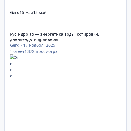
Gerd
15 мая
15 май
РусГидро ао — энергетика воды: котировки, дивиденды и др
РусГидро ао — энергетика воды: котировки,
дивиденды и драйверы
Gerd
·
17 ноября, 2025
1
ответ
1 372
просмотра