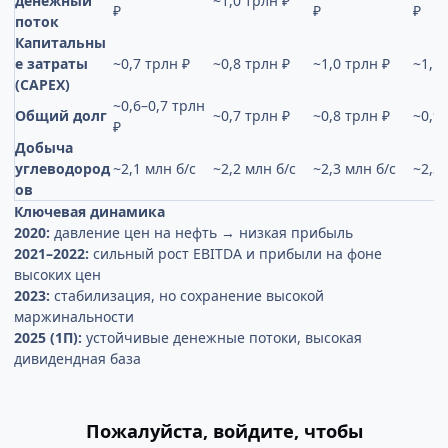
денежный
~1,0 трлн ₽
₽
₽
₽
поток
Капитальны
е затраты
~0,7 трлн ₽
~0,8 трлн ₽
~1,0 трлн ₽
~1,1
(CAPEX)
~0,6–0,7 трлн
Общий долг
~0,7 трлн ₽
~0,8 трлн ₽
~0,9
₽
Добыча
углеводород
~2,1 млн б/с
~2,2 млн б/с
~2,3 млн б/с
~2,3 
ов
Ключевая динамика
2020:
давление цен на нефть → низкая прибыль
2021–2022:
сильный рост EBITDA и прибыли на фоне
высоких цен
2023:
стабилизация, но сохранение высокой
маржинальности
2025 (1П):
устойчивые денежные потоки, высокая
дивидендная база
Пожалуйста, войдите, чтобы