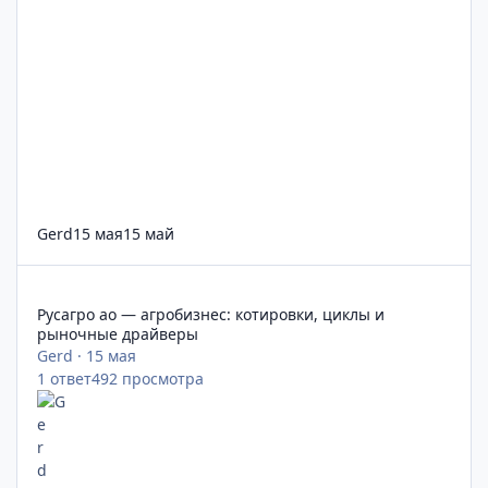
Gerd
15 мая
15 май
Русагро ао — агробизнес: котировки, циклы и рыночные дра
Русагро ао — агробизнес: котировки, циклы и
рыночные драйверы
Gerd
·
15 мая
1
ответ
492
просмотра