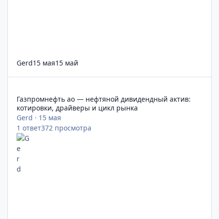
Gerd
15 мая
15 май
Газпромнефть ао — нефтяной дивидендный актив: котировки
Газпромнефть ао — нефтяной дивидендный актив:
котировки, драйверы и цикл рынка
Gerd
·
15 мая
1
ответ
372
просмотра