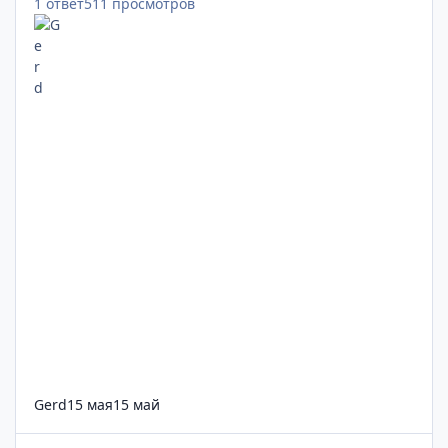
1
ответ
511
просмотров
Gerd
15 мая
15 май
Мосэнерго ао — энергетический сектор Москвы: котировки, 