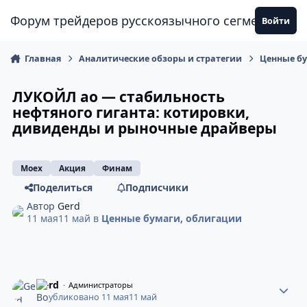
Перейти к содержанию
Форум трейдеров русскоязычного сегмента
Войти
Главная
Аналитические обзоры и стратегии
Ценные б
ЛУКОЙЛ ао — стабильность
нефтяного гиганта: котировки,
дивиденды и рыночные драйверы
Moex
Акция
Финам
Поделиться
Подписчики
Автор
Gerd
11 мая
11 май
в
Ценные бумаги, облигации
Gerd
Администраторы
Опубликовано
11 мая
11 май