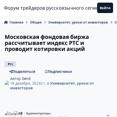
Перейти к содержанию
Форум трейдеров русскоязычного сегмента
Войти
Главная
Общее
Университет, уроки от инвесторов
М
Московская фондовая биржа
рассчитывает индекс РТС и
проводит котировки акций
Ртс
Поделиться
Подписчики
Автор
Gerd
18 декабря, 2023
2 г.
в
Университет, уроки от
инвесторов
Gerd
Администраторы