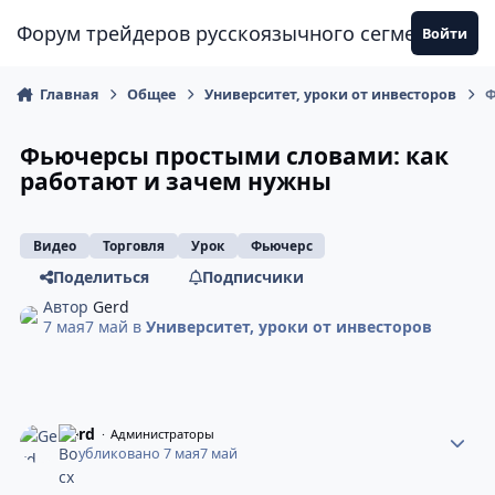
Перейти к содержанию
Форум трейдеров русскоязычного сегмента
Войти
Главная
Общее
Университет, уроки от инвесторов
Ф
Фьючерсы простыми словами: как
работают и зачем нужны
Видео
Торговля
Урок
Фьючерс
Поделиться
Подписчики
Автор
Gerd
7 мая
7 май
в
Университет, уроки от инвесторов
Gerd
Администраторы
Опубликовано
7 мая
7 май