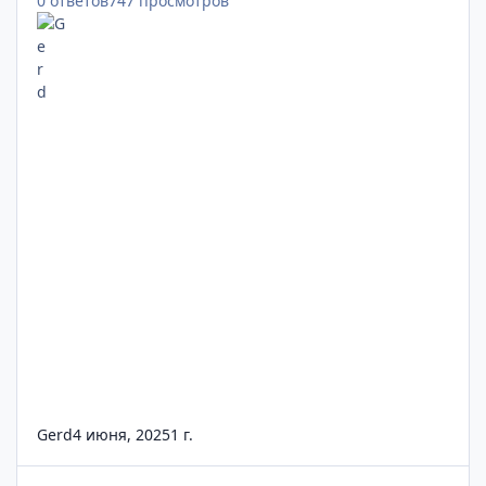
0
ответов
747
просмотров
Gerd
4 июня, 2025
1 г.
Не инвестируй «на слух»: как не потерять деньги из-за чужо