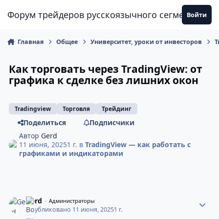
Перейти к содержанию
Форум трейдеров русскоязычного сегмента
Войти
Главная
Общее
Университет, уроки от инвесторов
T
Как торговать через TradingView: от
графика к сделке без лишних окон
Tradingview
Торговля
Трейдинг
Поделиться
Подписчики
Автор
Gerd
11 июня, 2025
1 г.
в
TradingView — как работать с
графиками и индикаторами
Gerd
Администраторы
Опубликовано
11 июня, 2025
1 г.