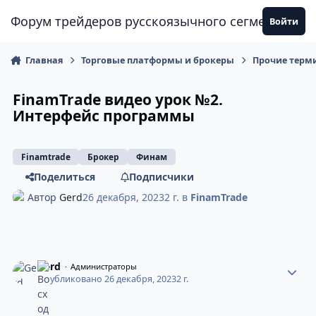
Перейти к содержанию
Форум трейдеров русскоязычного сегмента
Войти
Главная
Торговые платформы и брокеры
Прочие терм
FinamTrade видео урок №2.
Интерфейс программы
Finamtrade
Брокер
Финам
Поделиться
Подписчики
Автор
Gerd
26 декабря, 2023
2 г.
в
FinamTrade
Gerd
Администраторы
Опубликовано
26 декабря, 2023
2 г.