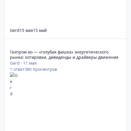
Gerd
15 мая
15 май
Газпром ао — «голубая фишка» энергетического рынка: кот
Газпром ао — «голубая фишка» энергетического
рынка: котировки, дивиденды и драйверы движения
Gerd
·
11 мая
1
ответ
380
просмотров