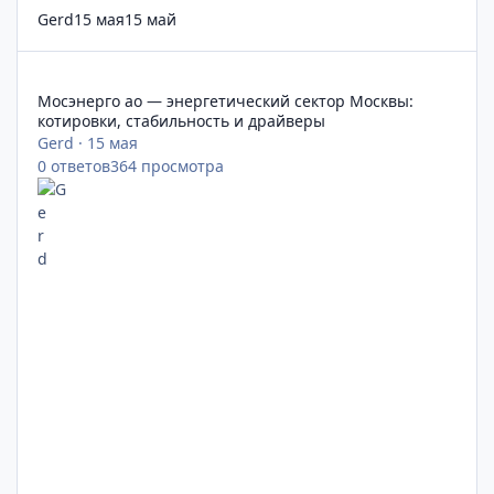
Gerd
15 мая
15 май
Мосэнерго ао — энергетический сектор Москвы: котировки, 
Мосэнерго ао — энергетический сектор Москвы:
котировки, стабильность и драйверы
Gerd
·
15 мая
0
ответов
364
просмотра