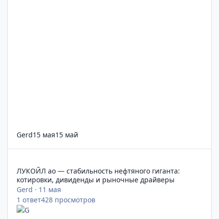
Gerd
15 мая
15 май
ЛУКОЙЛ ао — стабильность нефтяного гиганта: котировки, 
ЛУКОЙЛ ао — стабильность нефтяного гиганта:
котировки, дивиденды и рыночные драйверы
Gerd
·
11 мая
1
ответ
428
просмотров