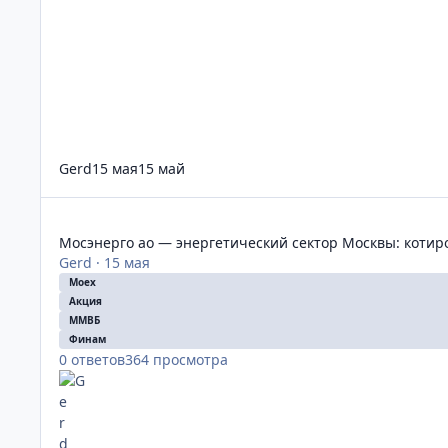
Gerd
15 мая
15 май
Мосэнерго ао — энергетический сектор Москвы: котировк
Мосэнерго ао — энергетический сектор Москвы: котир
Gerd
·
15 мая
Moex
Акция
ММВБ
Финам
0
ответов
364
просмотра