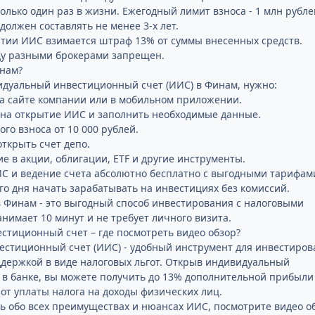
лько один раз в жизни. Ежегодный лимит взноса - 1 млн рубле
олжен составлять не менее 3-х лет.
тии ИИС взимается штраф 13% от суммы внесенных средств.
ду разными брокерами запрещен.
инам?
идуальный инвестиционный счет (ИИС) в Финам, нужно:
а сайте компании или в мобильном приложении.
 на открытие ИИС и заполнить необходимые данные.
го взноса от 10 000 рублей.
открыть счет депо.
е в акции, облигации, ETF и другие инструменты.
С и ведение счета абсолютно бесплатно с выгодными тарифам
ого дня начать зарабатывать на инвестициях без комиссий.
 Финам - это выгодный способ инвестирования с налоговыми
анимает 10 минут и не требует личного визита.
тиционный счет – где посмотреть видео обзор?
стиционный счет (ИИС) - удобный инструмент для инвестиров
ддержкой в виде налоговых льгот. Открыв индивидуальный
в банке, вы можете получить до 13% дополнительной прибыли 
 от уплаты налога на доходы физических лиц.
ь обо всех преимуществах и нюансах ИИС, посмотрите видео о