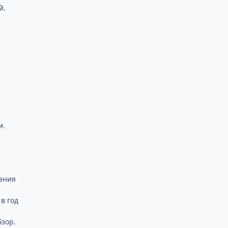
й.
и.
ания
в год
бзор.