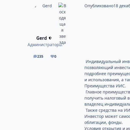
Опубликовано
18 дека
Gerd
Администраторы
235
0
сообщения
Репутация
Индивидуальный инвес
позволяющий инвестир
подробнее преимущест
и использования, а т
Преимущества ИИС.
Главное преимущество
получить налоговый в
владелец индивидуаль
Также средства на ИИ
Инвестор может самос
облигации, фонды.
Условия открытия и и