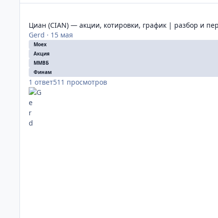
Циан (CIAN) — акции, котировки, график | разбор и перс
Циан (CIAN) — акции, котировки, график | разбор и п
Gerd
·
15 мая
Moex
Акция
ММВБ
Финам
1
ответ
511
просмотров