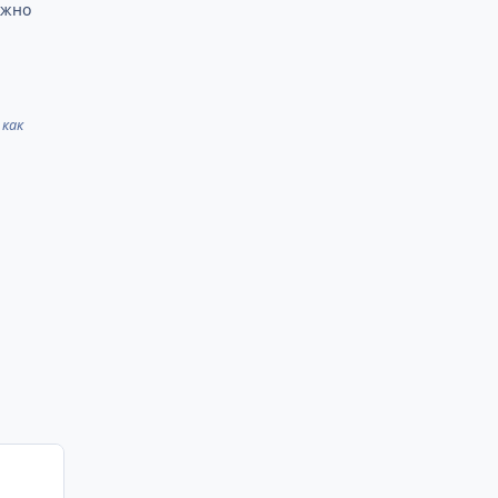
ожно
 как