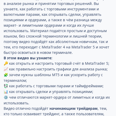
в анализе рынка и принятии торговых решений. Вы
узнаете, как работать с торговыми инструментами и
валютными парами, как открывать сделки, управлять
позициями и ордерами, а также в чём разница между
маркет- и лимитными ордерами и когда их лучше
использовать. Материал подаётся простым и доступным
языком, без сложной терминологии и лишней теории,
поэтому видео подойдёт как абсолютным новичкам, так и
тем, кто переходит с MetaTrader 4 на MetaTrader 5 и хочет
быстро освоиться в новом терминале.
В этом видео вы узнаете:
как открыть и настроить торговый счёт в MetaTrader 5;
🔑
как правильно настроить графики для анализа рынка;
📈
зачем нужны шаблоны MT5 и как ускорить работу с
🧩
терминалом;
как работать с торговыми парами и таймфреймами;
💱
как открывать сделки и управлять позициями;
📊
чем отличаются маркет-ордера от лимитных и когда их
⚙️
использовать.
Видео отлично подойдёт
начинающим трейдерам
, тем,
кто только осваивает трейдинг, а также пользователям,