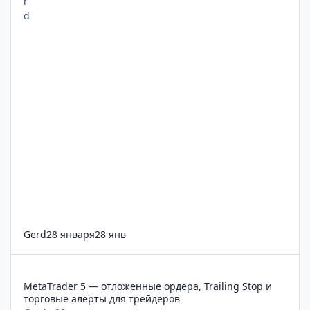
Gerd
28 января
28 янв
MetaTrader 5 — отложенные ордера, Trailing Stop и торговые
MetaTrader 5 — отложенные ордера, Trailing Stop и
торговые алерты для трейдеров