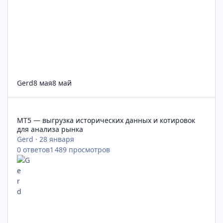
Gerd
8 мая
8 май
MT5 — выгрузка исторических данных и котировок для анал
MT5 — выгрузка исторических данных и котировок
для анализа рынка
Gerd
·
28 января
0
ответов
1 489
просмотров