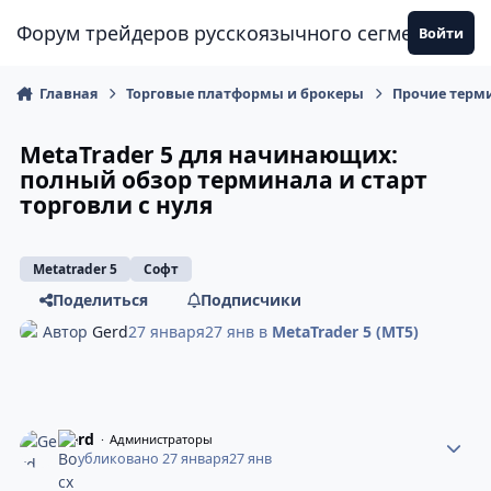
Перейти к содержанию
Форум трейдеров русскоязычного сегмента
Войти
Главная
Торговые платформы и брокеры
Прочие терм
MetaTrader 5 для начинающих:
полный обзор терминала и старт
торговли с нуля
Metatrader 5
Софт
Поделиться
Подписчики
Автор
Gerd
27 января
27 янв
в
MetaTrader 5 (MT5)
Gerd
Администраторы
Опубликовано
27 января
27 янв