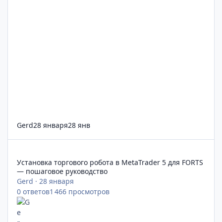
Gerd
28 января
28 янв
Установка торгового робота в MetaTrader 5 для FORTS — пош
Установка торгового робота в MetaTrader 5 для FORTS
— пошаговое руководство
Gerd
·
28 января
0
ответов
1 466
просмотров