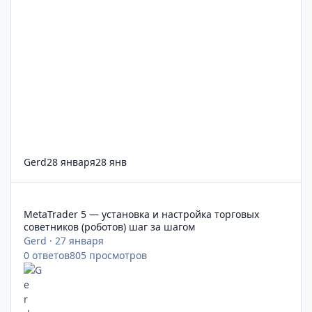
Gerd
28 января
28 янв
MetaTrader 5 — установка и настройка торговых советников (
MetaTrader 5 — установка и настройка торговых
советников (роботов) шаг за шагом
Gerd
·
27 января
0
ответов
805
просмотров