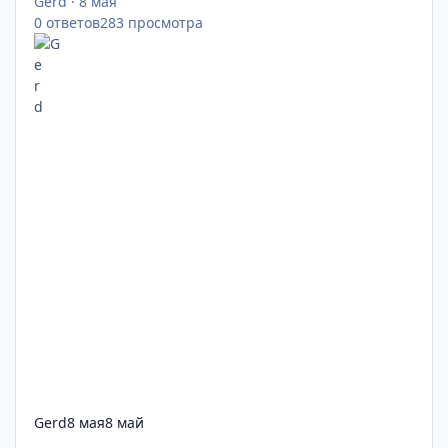
Gerd
·
8 мая
0
ответов
283
просмотра
Gerd
8 мая
8 май