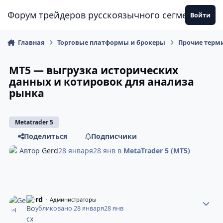
Перейти к содержанию
Форум трейдеров русскоязычного сегмента
Войти
Главная
Торговые платформы и брокеры
Прочие терм
MT5 — выгрузка исторических
данных и котировок для анализа
рынка
Metatrader 5
Поделиться
Подписчики
Автор
Gerd
28 января
28 янв
в
MetaTrader 5 (MT5)
Gerd
Администраторы
Опубликовано
28 января
28 янв