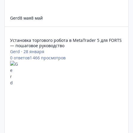
Gerd
8 мая
8 май
Установка торгового робота в MetaTrader 5 для FORTS — пош
Установка торгового робота в MetaTrader 5 для FORTS
— пошаговое руководство
Gerd
·
28 января
0
ответов
1 466
просмотров