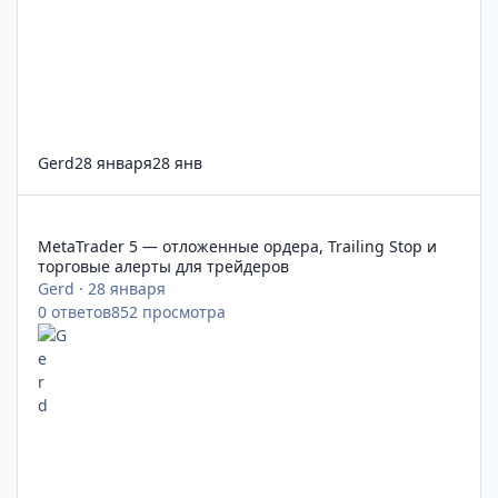
Gerd
28 января
28 янв
MetaTrader 5 — отложенные ордера, Trailing Stop и торговые
MetaTrader 5 — отложенные ордера, Trailing Stop и
торговые алерты для трейдеров
Gerd
·
28 января
0
ответов
852
просмотра