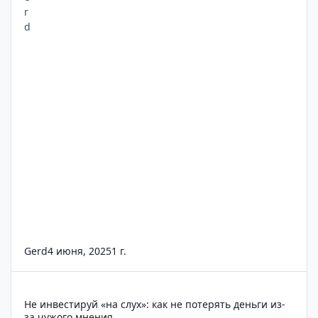
Gerd
4 июня, 2025
1 г.
Не инвестируй «на слух»: как не потерять деньги из-за чужо
Не инвестируй «на слух»: как не потерять деньги из-
за чужого мнения