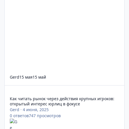
Gerd
15 мая
15 май
Как читать рынок через действия крупных игроков: открыты
Как читать рынок через действия крупных игроков:
открытый интерес юрлиц в фокусе
Gerd
·
4 июня, 2025
0
ответов
747
просмотров