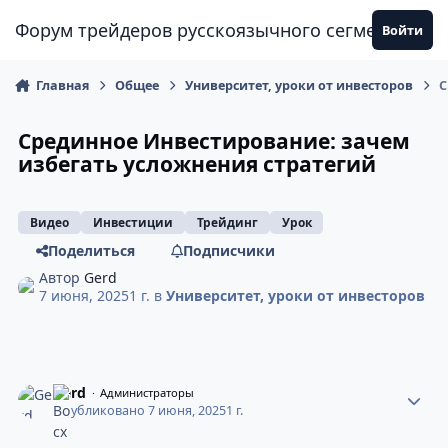
Перейти к содержанию
Форум трейдеров русскоязычного сегмента
Войти
Главная
Общее
Университет, уроки от инвесторов
С
Срединное Инвестирование: зачем
избегать усложнения стратегий
Видео
Инвестиции
Трейдинг
Урок
Поделиться
Подписчики
Автор
Gerd
7 июня, 2025
1 г.
в
Университет, уроки от инвесторов
Gerd
Администраторы
Опубликовано
7 июня, 2025
1 г.