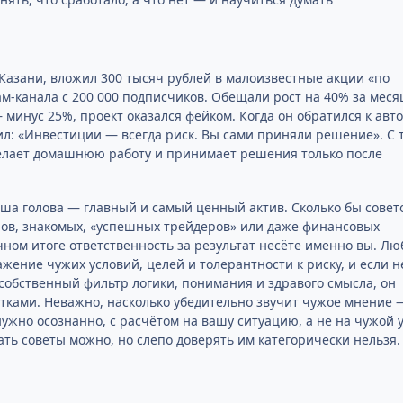
Казани, вложил 300 тысяч рублей в малоизвестные акции «по
ам-канала с 200 000 подписчиков. Обещали рост на 40% за меся
 минус 25%, проект оказался фейком. Когда он обратился к авт
ил: «Инвестиции — всегда риск. Вы сами приняли решение». С 
делает домашнюю работу и принимает решения только после
ша голова — главный и самый ценный актив. Сколько бы совет
ров, знакомых, «успешных трейдеров» или даже финансовых
чном итоге ответственность за результат несёте именно вы. Лю
жение чужих условий, целей и толерантности к риску, и если н
 собственный фильтр логики, понимания и здравого смысла, он
тками. Неважно, насколько убедительно звучит чужое мнение 
жно осознанно, с расчётом на вашу ситуацию, а не на чужой у
ть советы можно, но слепо доверять им категорически нельзя.