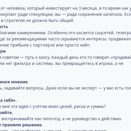
от человека, который инвестирует на 3 месяца, в то время как у
 покупает ради спекуляции, вы — ради сохранения капитала. Ес
 и стратегия не должна быть общей.
ысть
 благими намерениями. Особенно это касается соцсетей, телегр
где за рекомендациями часто скрываются интересы: продвиже
ение прибыли с партнёрок или просто хайп.
шум
советом — путь к хаосу. Каждый день кто-то говорит «продава
сли нет фильтра и системы, вы превращаетесь в игрока, а не
нное мнение.
, задавайте вопросы. Даже если вы не эксперт — у вас есть го
а себя».
 мне эта идея с учётом моих целей, риска и суммы?
ряйте.
оспринимайте как гипотезу, а не руководство к действию.
у приняли решение.
ять, что сработало, а что нет — и научиться думать