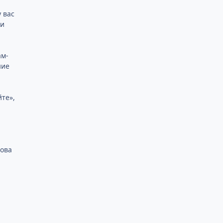
 вас
ли
ам-
ние
йте»,
лова