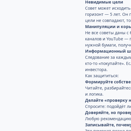
Невидимые цели
Совет может исходить 
горизонт — 5 лет. Он
цели не совпадают, то
Манипуляции и кор
Не все советы даны с
каналов и YouTube — 
нужной бумаги, получ
Информационный 
Следование за каждым 
кто-то «покупайте». Е
инвестора.
Как защититься:
Формируйте собстве
Читайте, разбирайтесь
и логика.
Делайте «проверку н
Спросите: подойдёт ли
Доверяйте, но прове
Любую рекомендацию в
Записывайте, почем
Это поможет позже пон