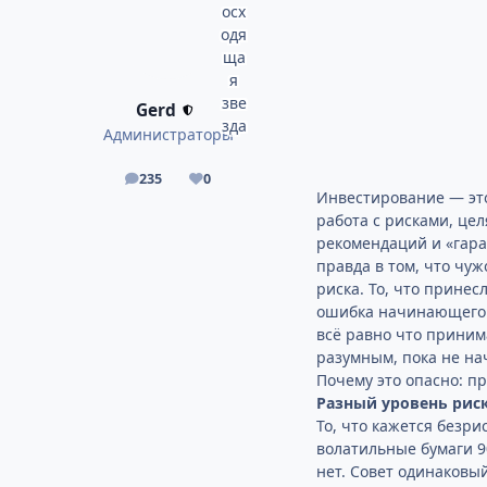
Gerd
Администраторы
235
0
сообщения
Репутация
Инвестирование — это
работа с рисками, це
рекомендаций и «гара
правда в том, что чу
риска. То, что прине
ошибка начинающего и
всё равно что приним
разумным, пока не на
Почему это опасно: п
Разный уровень рис
То, что кажется безри
волатильные бумаги 9
нет. Совет одинаковы