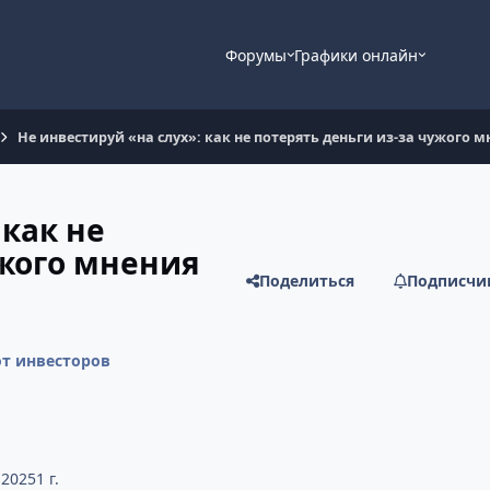
Форумы
Графики онлайн
Не инвестируй «на слух»: как не потерять деньги из-за чужого 
 как не
ужого мнения
Поделиться
Подписчи
от инвесторов
 2025
1 г.