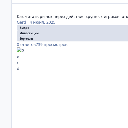
Как читать рынок через действия крупных игроков: откр
Как читать рынок через действия крупных игроков: о
Gerd
·
4 июня, 2025
Видео
Инвестиции
Торговля
0
ответов
739
просмотров