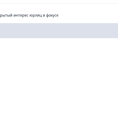
ытый интерес юрлиц в фокусе
ткрытый интерес юрлиц в фокусе