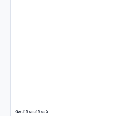
Gerd
15 мая
15 май