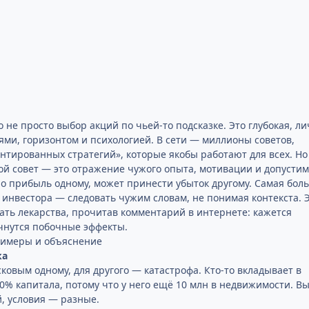
 не просто выбор акций по чьей-то подсказке. Это глубокая, л
лями, горизонтом и психологией. В сети — миллионы советов,
нтированных стратегий», которые якобы работают для всех. Но
жой совет — это отражение чужого опыта, мотивации и допустим
сло прибыль одному, может принести убыток другому. Самая бол
нвестора — следовать чужим словам, не понимая контекста. 
ать лекарства, прочитав комментарий в интернете: кажется
чнутся побочные эффекты.
римеры и объяснение
ка
сковым одному, для другого — катастрофа. Кто-то вкладывает в
0% капитала, потому что у него ещё 10 млн в недвижимости. В
й, условия — разные.