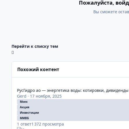
Пожалуйста, войд
Вы сможете остав
Перейти к списку тем
Похожий контент
РусГидро ао — энергетика воды: котировки, дивиденды и
РусГидро ао — энергетика воды: котировки, дивиденд
Gerd
·
17 ноября, 2025
Moex
Акция
Инвестиции
ММВБ
1
ответ
1 372
просмотра