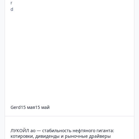
Gerd
15 мая
15 май
ЛУКОЙЛ ао — стабильность нефтяного гиганта: котировки, 
ЛУКОЙЛ ао — стабильность нефтяного гиганта:
котировки, дивиденды и рыночные драйверы