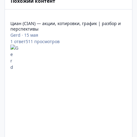
Похожий контент
Циан (CIAN) — акции, котировки, график | разбор и перспек
Циан (CIAN) — акции, котировки, график | разбор и
перспективы
Gerd
·
15 мая
1
ответ
511
просмотров