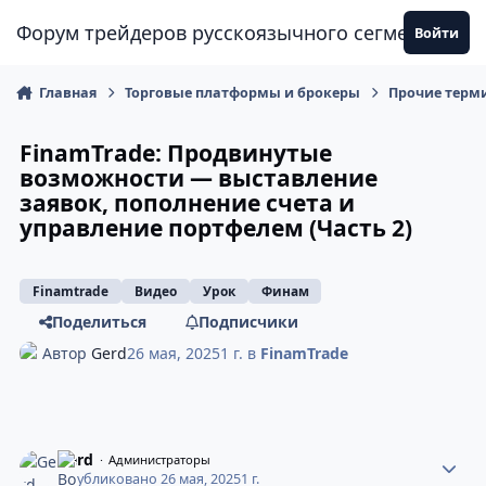
Перейти к содержанию
Форум трейдеров русскоязычного сегмента
Войти
Главная
Торговые платформы и брокеры
Прочие терм
FinamTrade: Продвинутые
возможности — выставление
заявок, пополнение счета и
управление портфелем (Часть 2)
Finamtrade
Видео
Урок
Финам
Поделиться
Подписчики
Автор
Gerd
26 мая, 2025
1 г.
в
FinamTrade
Gerd
Администраторы
Опубликовано
26 мая, 2025
1 г.