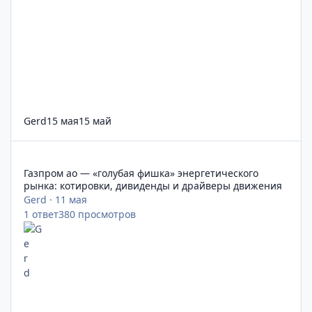
Gerd
15 мая
15 май
Газпром ао — «голубая фишка» энергетического рынка: кот
Газпром ао — «голубая фишка» энергетического
рынка: котировки, дивиденды и драйверы движения
Gerd
·
11 мая
1
ответ
380
просмотров