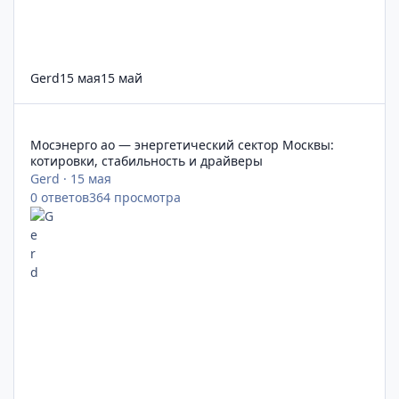
Gerd
15 мая
15 май
Мосэнерго ао — энергетический сектор Москвы: котировки, 
Мосэнерго ао — энергетический сектор Москвы:
котировки, стабильность и драйверы
Gerd
·
15 мая
0
ответов
364
просмотра