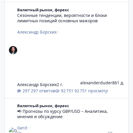
Сезонные тенденции, вероятности и блоки лимитных позиц
Валютный рынок, форекс
Сезонные тенденции, вероятности и блоки
лимитных позиций основных мажоров
Александр Борских
·
alexanderduder86
1 д.
Александр Борских
2 г.
297 ответов
92 751 просмотр
📢 Прогнозы по курсу GBP/USD – Аналитика, мнения и обсужд
Валютный рынок, форекс
📢 Прогнозы по курсу GBP/USD – Аналитика,
мнения и обсуждение
Gerd
·