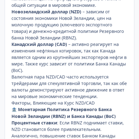
общей ситуации в мировой экономике.
Новозеландский доллар (NZD)
– зависим от
состояния экономики Новой Зеландии, цен на
молочную продукцию (ключевого экспортного
товара) и денежно-кредитной политики Резервного
банка Новой Зеландии (RBNZ).
Канадский доллар (CAD)
– активно реагирует на
изменения нефтяных котировок, так как Канада
является одним из крупнейших экспортеров нефти в
мире. Также курс зависит от политики Банка Канады
(BoC).
Валютная пара NZD/CAD часто используется
трейдерами для спекулятивной торговли, так как обе
валюты демонстрируют активное движение в ответ
на мировые экономические тенденции.
Факторы, Влияющие на Курс NZD/CAD
Монетарная Политика Резервного Банка
🏦
Новой Зеландии (RBNZ) и Банка Канады (BoC)
Процентные ставки
: Если RBNZ поднимает ставки,
NZD становится более привлекательным.
Аналогично, повышение ставок Банком Канады