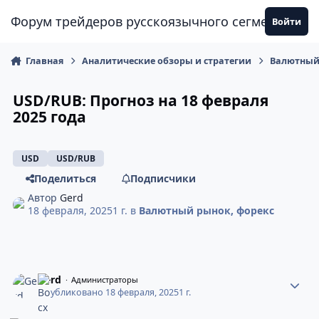
Перейти к содержанию
Форум трейдеров русскоязычного сегмента
Войти
Главная
Аналитические обзоры и стратегии
Валютный
USD/RUB: Прогноз на 18 февраля
2025 года
USD
USD/RUB
Поделиться
Подписчики
Автор
Gerd
18 февраля, 2025
1 г.
в
Валютный рынок, форекс
Gerd
Администраторы
Опубликовано
18 февраля, 2025
1 г.