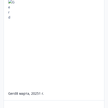
Gerd
8 марта, 2025
1 г.
📢 Прогнозы по курсу GBP/USD – Аналитика, мнения и обсужд