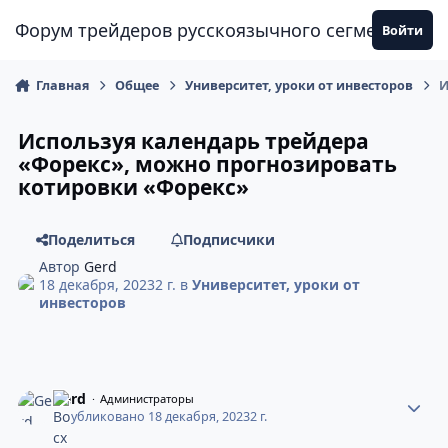
Перейти к содержанию
Форум трейдеров русскоязычного сегмента
Войти
Главная
Общее
Университет, уроки от инвесторов
И
Используя календарь трейдера
«Форекс», можно прогнозировать
котировки «Форекс»
Поделиться
Подписчики
Автор
Gerd
18 декабря, 2023
2 г.
в
Университет, уроки от
инвесторов
Gerd
Администраторы
Опубликовано
18 декабря, 2023
2 г.