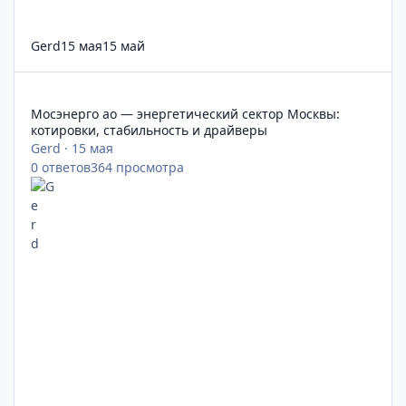
Gerd
15 мая
15 май
Мосэнерго ао — энергетический сектор Москвы: котировки, 
Мосэнерго ао — энергетический сектор Москвы:
котировки, стабильность и драйверы
Gerd
·
15 мая
0
ответов
364
просмотра