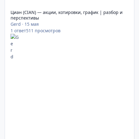
Циан (CIAN) — акции, котировки, график | разбор и перспек
Циан (CIAN) — акции, котировки, график | разбор и
перспективы
Gerd
·
15 мая
1
ответ
511
просмотров