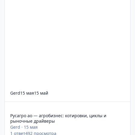
Gerd
15 мая
15 май
Русагро ао — агробизнес: котировки, циклы и рыночные дра
Русагро ао — агробизнес: котировки, циклы и
рыночные драйверы
Gerd
·
15 мая
1
ответ
492
просмотра