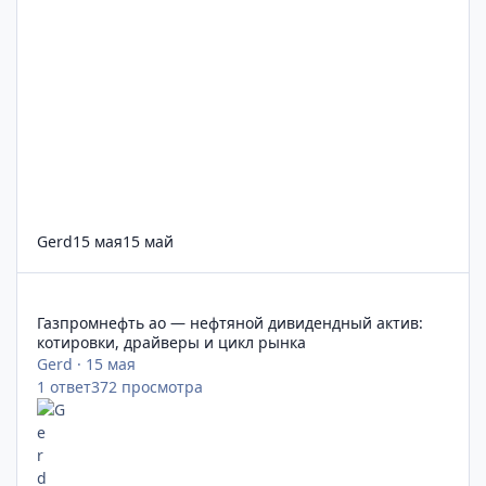
Gerd
15 мая
15 май
Газпромнефть ао — нефтяной дивидендный актив: котировки
Газпромнефть ао — нефтяной дивидендный актив:
котировки, драйверы и цикл рынка
Gerd
·
15 мая
1
ответ
372
просмотра