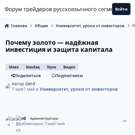
Перейти к содержанию
Форум трейдеров русскоязычного сегмента
Войти
Главная
Общее
Университет, уроки от инвесторов
П
Почему золото — надёжная
инвестиция и защита капитала
Moex
Nasdaq
Nyse
Видео
Поделиться
Подписчики
Автор
Gerd
7 мая
7 май
в
Университет, уроки от инвесторов
Gerd
Администраторы
Опубликовано
7 мая
7 май