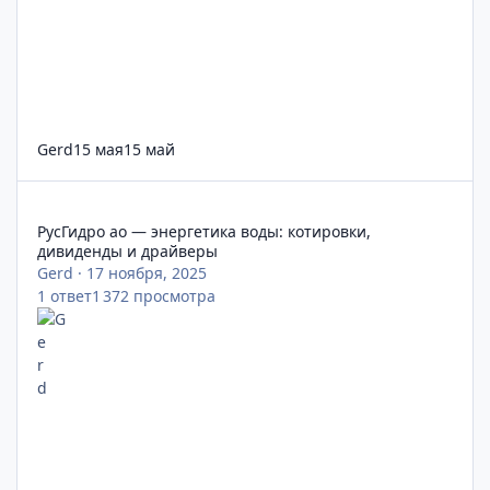
Gerd
15 мая
15 май
РусГидро ао — энергетика воды: котировки, дивиденды и др
РусГидро ао — энергетика воды: котировки,
дивиденды и драйверы
Gerd
·
17 ноября, 2025
1
ответ
1 372
просмотра