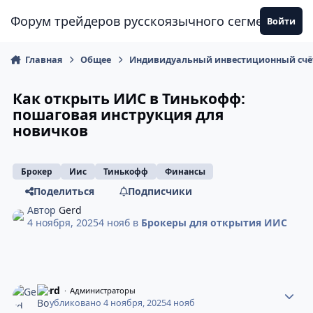
Перейти к содержанию
Форум трейдеров русскоязычного сегмента
Войти
Главная
Общее
Индивидуальный инвестиционный счёт
Как открыть ИИС в Тинькофф:
пошаговая инструкция для
новичков
Брокер
Иис
Тинькофф
Финансы
Поделиться
Подписчики
Автор
Gerd
4 ноября, 2025
4 нояб
в
Брокеры для открытия ИИС
Gerd
Администраторы
Опубликовано
4 ноября, 2025
4 нояб