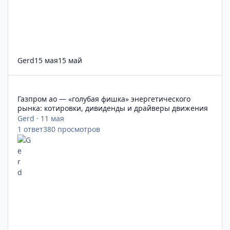
Gerd
15 мая
15 май
Газпром ао — «голубая фишка» энергетического рынка: кот
Газпром ао — «голубая фишка» энергетического
рынка: котировки, дивиденды и драйверы движения
Gerd
·
11 мая
1
ответ
380
просмотров