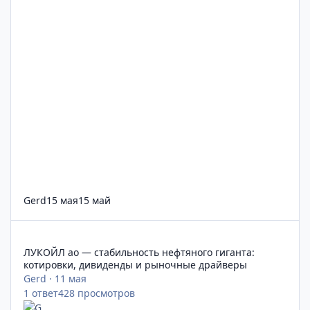
Gerd
15 мая
15 май
ЛУКОЙЛ ао — стабильность нефтяного гиганта: котировки, 
ЛУКОЙЛ ао — стабильность нефтяного гиганта:
котировки, дивиденды и рыночные драйверы
Gerd
·
11 мая
1
ответ
428
просмотров