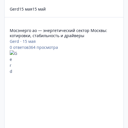
Gerd
15 мая
15 май
Мосэнерго ао — энергетический сектор Москвы: котировки, 
Мосэнерго ао — энергетический сектор Москвы:
котировки, стабильность и драйверы
Gerd
·
15 мая
0
ответов
364
просмотра