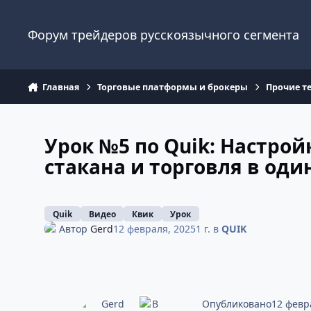
Перейти к содержанию
Форум трейдеров русскоязычного сегмента
Главная
Торговые платформы и брокеры
Прочие т
Урок №5 по Quik: Настрой
стакана и торговля в оди
Quik
Видео
Квик
Урок
Автор
Gerd
12 февраля, 2025
1 г.
в
QUIK
Опубликовано
12 февр