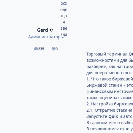
Gerd
Администраторы
235
0
сообщения
Репутация
Торговый терминал
Q
возможностями для бы
разберем, как настро
для оперативного выс
1. Что такое биржевой
Биржевой стакан – эт
финансовым инструмен
также оценивать ликв
2. Настройка биржево
2.1. Открытие стакана
Запустите
Quik
и авто
В главном меню выбе
В появившемся окне 