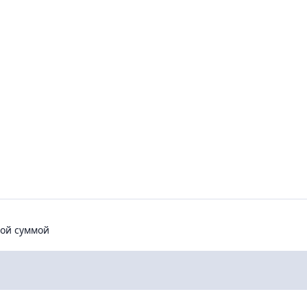
 суммой
ной суммой