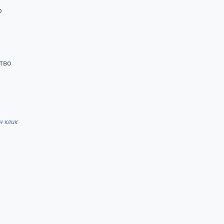
ю
тво
н клик