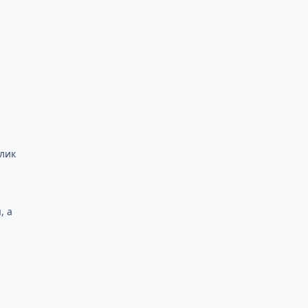
клик
, а