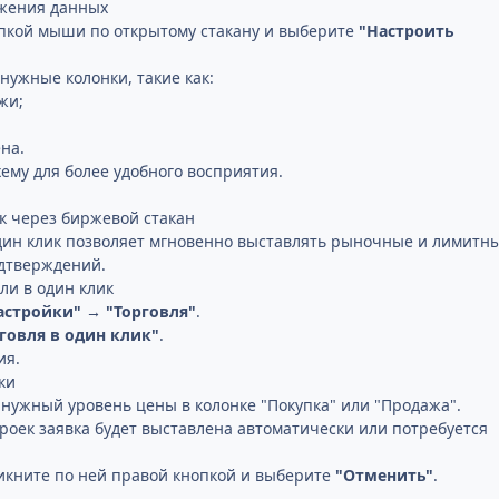
ажения данных
пкой мыши по открытому стакану и выберите
"Настроить
нужные колонки, такие как:
жи;
на.
ему для более удобного восприятия.
ик через биржевой стакан
дин клик позволяет мгновенно выставлять рыночные и лимитн
одтверждений.
ли в один клик
астройки" → "Торговля"
.
говля в один клик"
.
ия.
ки
 нужный уровень цены в колонке "Покупка" или "Продажа".
троек заявка будет выставлена автоматически или потребуется
икните по ней правой кнопкой и выберите
"Отменить"
.