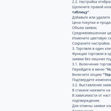
2.2. Настройка отобр
Щелкните правой кно
таблицу"
.
Добавьте или удалите 
Цена покупки и прода
Объем заявок;
Средневзвешенная це
Измените цветовую сх
Сохраните настройки.
3. Торговля в один кл
Функция торговли в о
заявки без лишних п
3.1. Включение торгов
Перейдите в меню
"Н
Включите опцию
"Тор
Подтвердите изменен
3.2. Выставление заяв
В стакане нажмите на
В зависимости от нас
подтверждение.
Для отмены заявки кл
Заключение