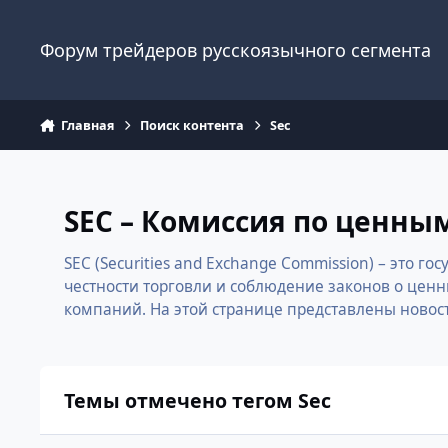
Перейти к содержанию
Форум трейдеров русскоязычного сегмента
Главная
Поиск контента
Sec
SEC – Комиссия по ценн
SEC (Securities and Exchange Commission) – это
честности торговли и соблюдение законов о цен
компаний. На этой странице представлены новос
Темы отмечено тегом Sec