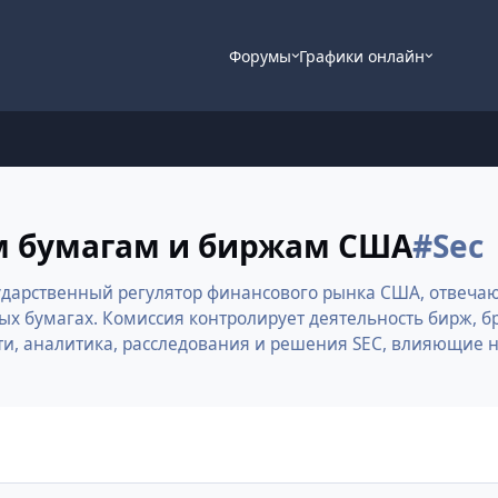
Форумы
Графики онлайн
ым бумагам и биржам США
#Sec
 государственный регулятор финансового рынка США, отвеч
ных бумагах. Комиссия контролирует деятельность бирж, 
ти, аналитика, расследования и решения SEC, влияющие