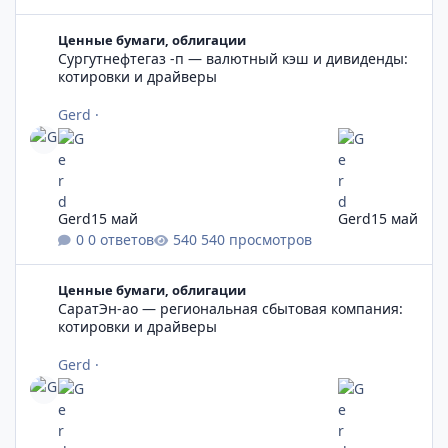
Сургутнефтегаз -п — валютный кэш и дивиденды: котировки
Ценные бумаги, облигации
Сургутнефтегаз -п — валютный кэш и дивиденды:
котировки и драйверы
Gerd
·
Gerd
15 май
Gerd
15 май
0 ответов
540 просмотров
СаратЭн-ао — региональная сбытовая компания: котировки 
Ценные бумаги, облигации
СаратЭн-ао — региональная сбытовая компания:
котировки и драйверы
Gerd
·