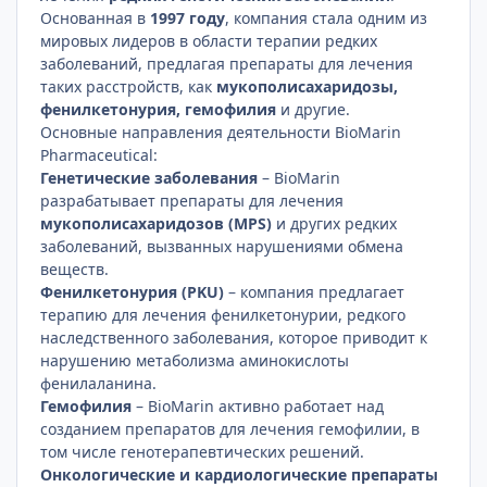
Основанная в
1997 году
, компания стала одним из
мировых лидеров в области терапии редких
заболеваний, предлагая препараты для лечения
таких расстройств, как
мукополисахаридозы,
фенилкетонурия, гемофилия
и другие.
Основные направления деятельности BioMarin
Pharmaceutical:
Генетические заболевания
– BioMarin
разрабатывает препараты для лечения
мукополисахаридозов (MPS)
и других редких
заболеваний, вызванных нарушениями обмена
веществ.
Фенилкетонурия (PKU)
– компания предлагает
терапию для лечения фенилкетонурии, редкого
наследственного заболевания, которое приводит к
нарушению метаболизма аминокислоты
фенилаланина.
Гемофилия
– BioMarin активно работает над
созданием препаратов для лечения гемофилии, в
том числе генотерапевтических решений.
Онкологические и кардиологические препараты