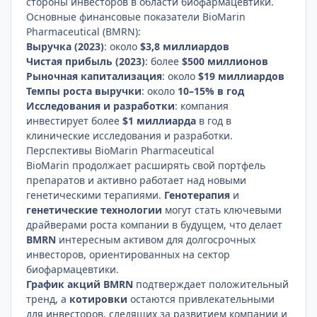
стороны инвесторов в области биофармацевтики.
Основные финансовые показатели BioMarin
Pharmaceutical (BMRN):
Выручка (2023)
: около
$3,8 миллиардов
Чистая прибыль (2023)
: более
$500 миллионов
Рыночная капитализация
: около
$19 миллиардов
Темпы роста выручки
: около
10–15% в год
Исследования и разработки
: компания
инвестирует более
$1 миллиарда
в год в
клинические исследования и разработки.
Перспективы BioMarin Pharmaceutical
BioMarin продолжает расширять свой портфель
препаратов и активно работает над новыми
генетическими терапиями.
Генотерапия
и
генетические технологии
могут стать ключевыми
драйверами роста компании в будущем, что делает
BMRN
интересным активом для долгосрочных
инвесторов, ориентированных на сектор
биофармацевтики.
График акций BMRN
подтверждает положительный
тренд, а
котировки
остаются привлекательными
для инвесторов, следящих за развитием компании и