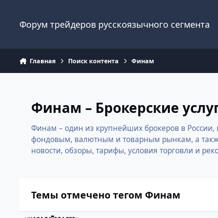
Перейти к содержанию
Форум трейдеров русскоязычного сегмента
Главная
Поиск контента
Финам
Финам – Брокерские услу
Финам – один из крупнейших брокеров в России, 
фондовым, валютным и товарным рынкам, а такж
новости, обзоры, тарифы, условия торговли и р
Темы отмечено тегом Финам