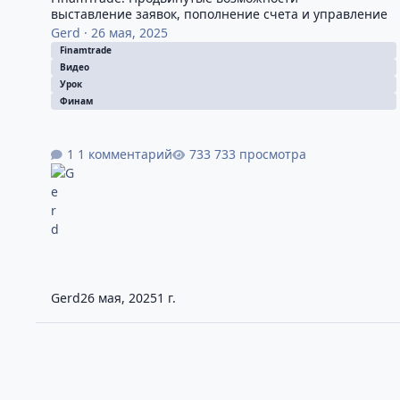
выставление заявок, пополнение счета и управление
портфелем (Часть 2)
Gerd
·
26 мая, 2025
Finamtrade
Видео
Урок
Финам
1 комментарий
733 просмотра
Gerd
26 мая, 2025
1 г.
Транзак / Transaq: Работа с условными заявками, стоп-лос