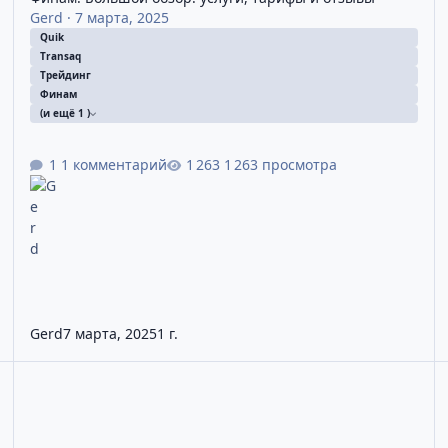
Gerd
·
7 марта, 2025
Quik
Transaq
Трейдинг
Финам
(и ещё 1 )
1 комментарий
1 263 просмотра
Gerd
7 марта, 2025
1 г.
с и тейк-профит – Урок №5
Транзак / Transaq совершение сделок и выставление заявок. 
F