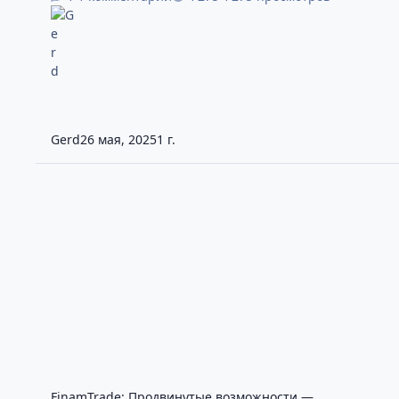
Gerd
26 мая, 2025
1 г.
FinamTrade: Продвинутые возможности — выставление зая
FinamTrade: Продвинутые возможности —