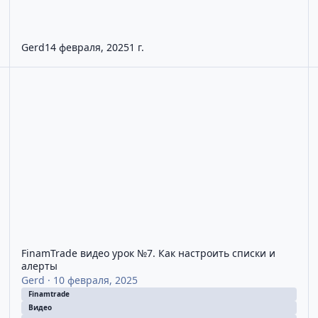
Gerd
14 февраля, 2025
1 г.
FinamTrade видео урок №7. Как настроить списки и алерты
Т
FinamTrade видео урок №7. Как настроить списки и
алерты
Gerd
·
10 февраля, 2025
Finamtrade
Видео