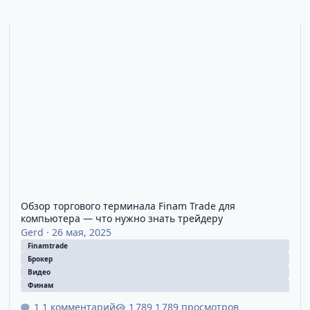
а из первых рук
Обзор торгового терминала Finam Trade для компьютера — ч
Р
Обзор торгового терминала Finam Trade для
компьютера — что нужно знать трейдеру
Gerd
·
26 мая, 2025
Finamtrade
Брокер
Видео
Финам
1 комментарий
1 789 просмотров