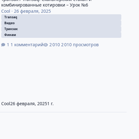
комбинированные котировки – Урок №6
Cool
·
26 февраля, 2025
Transaq
Видео
Транзак
Финам
1 комментарий
2 010 просмотров
Cool
26 февраля, 2025
1 г.
Видео курс, урок №4
inamTrade видео урок №6. Таблица портфель