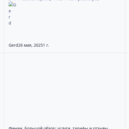
Gerd
26 мая, 2025
1 г.
вок, пополнение счета и управление портфелем (Часть 2)
Финам. Большой обзор: услуги, тарифы и отзывы
Т
Финам. Большой обзор: услуги, тарифы и отзывы