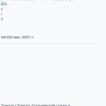
Gerd
26 мая, 2025
1 г.
ранзак / Transaq: Скальперский стакан и комбинированные коти
Транзак / Transaq: Скальперский стакан и