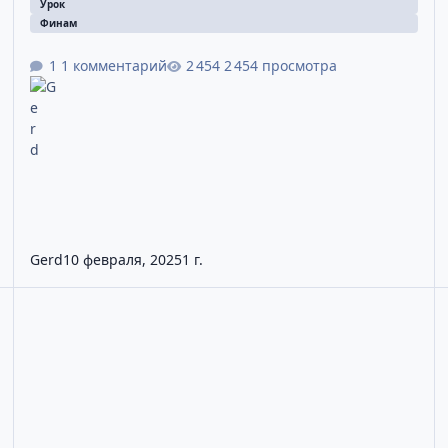
Урок
Финам
1 комментарий
2 454 просмотра
Gerd
10 февраля, 2025
1 г.
FinamTrade видео урок №2. Интерфейс программы
К