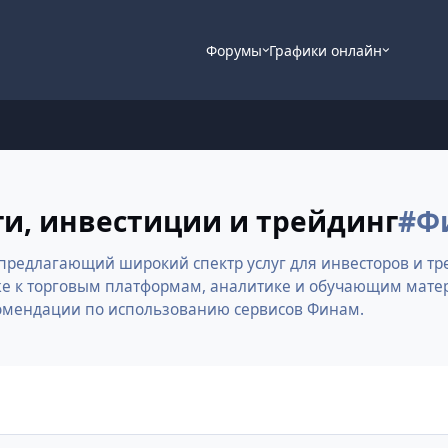
Форумы
Графики онлайн
ги, инвестиции и трейдинг
#Ф
предлагающий широкий спектр услуг для инвесторов и тр
е к торговым платформам, аналитике и обучающим матер
екомендации по использованию сервисов Финам.