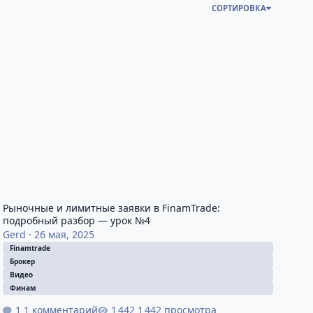
СОРТИРОВКА
то нужно знать трейдеру
ыночные и лимитные заявки в FinamTrade: подробный разбор 
Рыночные и лимитные заявки в FinamTrade:
подробный разбор — урок №4
Gerd
·
26 мая, 2025
Finamtrade
Брокер
Видео
Финам
1 комментарий
1 442 просмотра