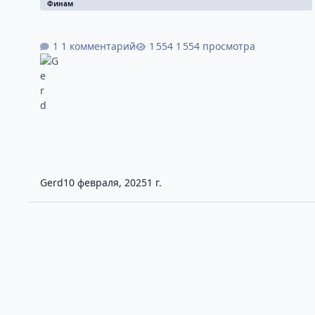
Финам
1 комментарий
1 554 просмотра
Gerd
10 февраля, 2025
1 г.
FinamTrade видео урок №4. Совершение сделок