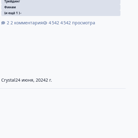
Трейдинг
Финам
(и ещё 1 )
2 комментария
4 542 просмотра
Crystal
24 июня, 2024
2 г.
ак купить и продать акцию в Финам Трейд? Stop Loss и Take Profi